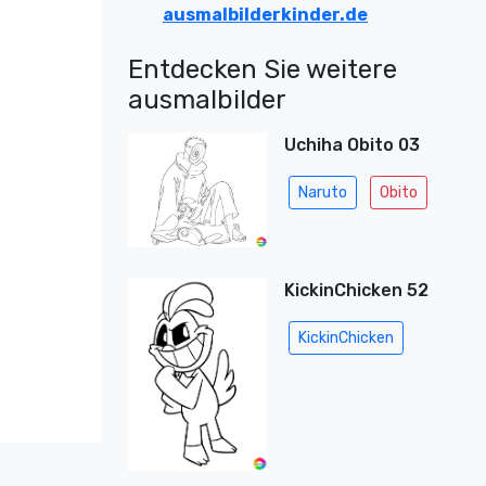
ausmalbilderkinder.de
Entdecken Sie weitere
ausmalbilder
Uchiha Obito 03
Naruto
Obito
KickinChicken 52
KickinChicken