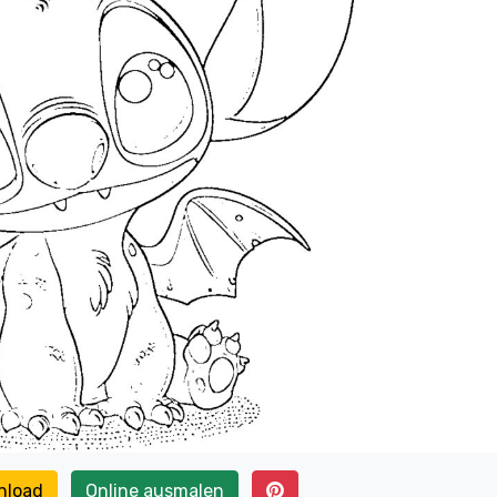
nload
Online ausmalen