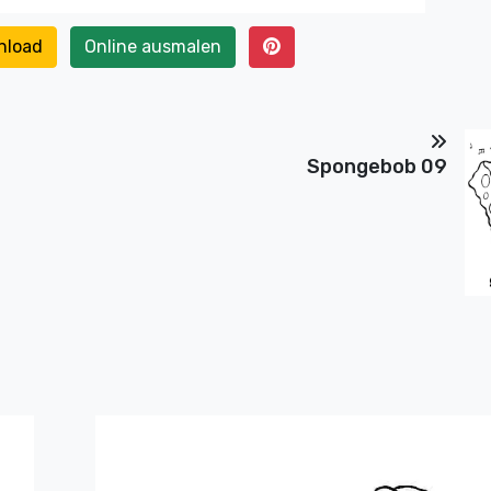
nload
Online ausmalen
Spongebob 09