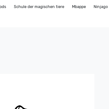
ods
Schule der magischen tiere
Mbappe
Ninjago