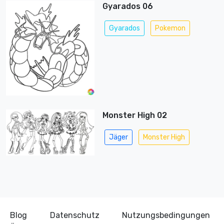
Gyarados 06
Gyarados
Pokemon
Monster High 02
Jäger
Monster High
Blog
Datenschutz
Nutzungsbedingungen