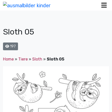
Sloth 05
197
Home
»
Tiere
»
Sloth
»
Sloth 05