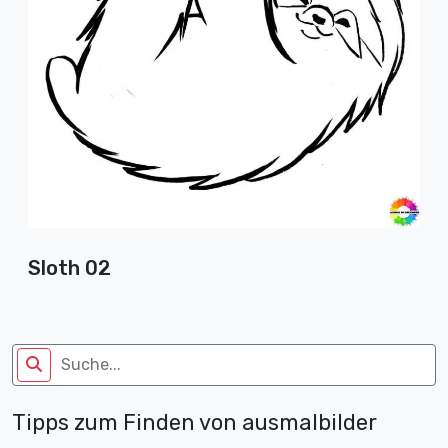
Sloth 02
Tipps zum Finden von ausmalbilder