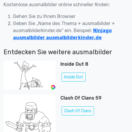
Kostenlose ausmalbilder online schneller finden:
Gehen Sie zu Ihrem Browser
Geben Sie „Name des Thema + ausmalbilder +
ausmalbilderkinder.de“ ein. Beispiel:
Ninjago
ausmalbilder ausmalbilderkinder.de
Entdecken Sie weitere ausmalbilder
Inside Out 8
Inside Out
Clash Of Clans 59
Clash Of Clans