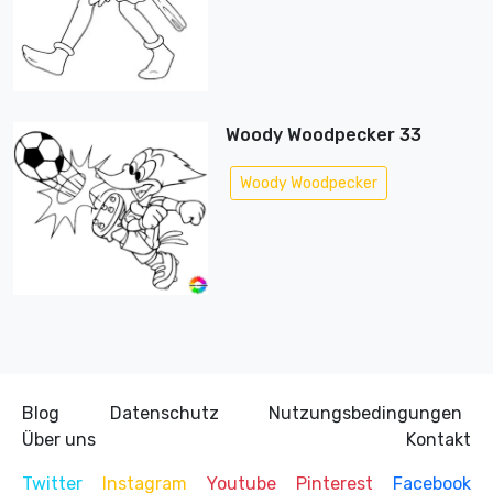
Woody Woodpecker 33
Woody Woodpecker
Blog
Datenschutz
Nutzungsbedingungen
Über uns
Kontakt
Twitter
Instagram
Youtube
Pinterest
Facebook