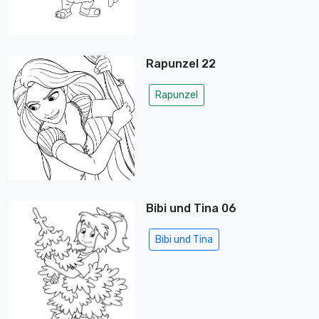
Rapunzel 22
Rapunzel
Bibi und Tina 06
Bibi und Tina