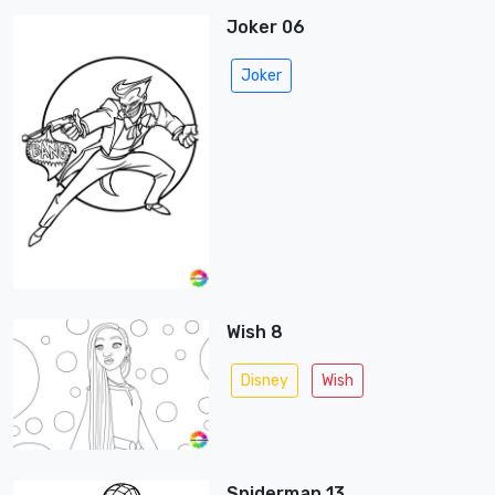
Joker 06
Joker
Wish 8
Disney
Wish
Spiderman 13