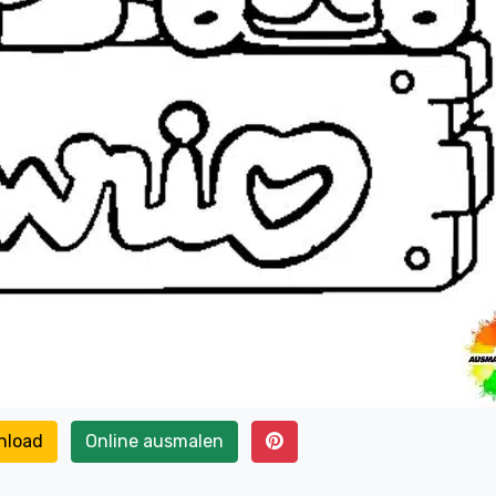
nload
Online ausmalen