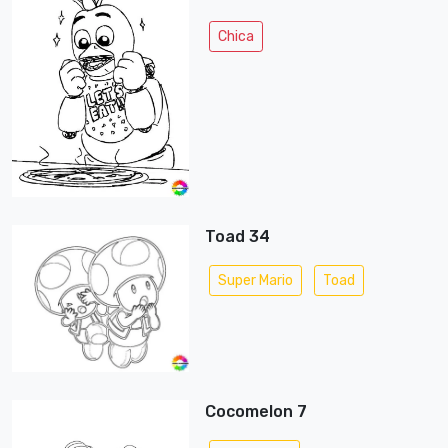
Chica
Toad 34
Super Mario
Toad
Cocomelon 7