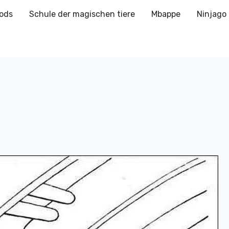
ods
Schule der magischen tiere
Mbappe
Ninjago