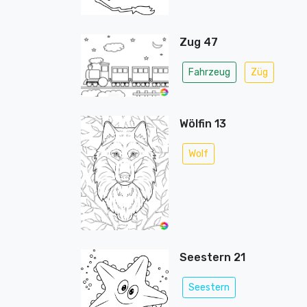
Zug 47
Fahrzeug
Züg
Wölfin 13
Wolf
Seestern 21
Seestern