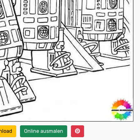
nload
Online ausmalen