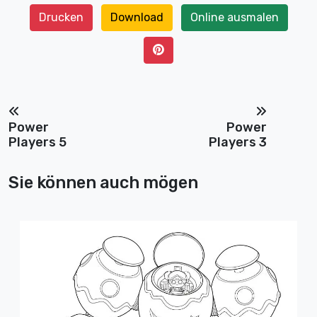
Drucken
Download
Online ausmalen
Power
Power
Players 5
Players 3
Sie können auch mögen