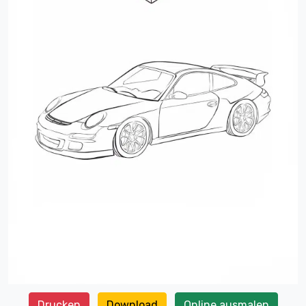
Drucken
Download
Online ausmalen