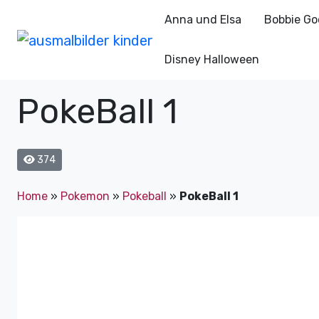
Anna und Elsa
Bobbie Go
Disney Halloween
PokeBall 1
374
Home
»
Pokemon
»
Pokeball
»
PokeBall 1