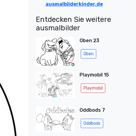
ausmalbilderkinder.de
Entdecken Sie weitere
ausmalbilder
Oben 23
Oben
Playmobil 15
Playmobil
Oddbods 7
Oddbods