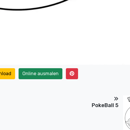
nload
Online ausmalen
PokeBall 5