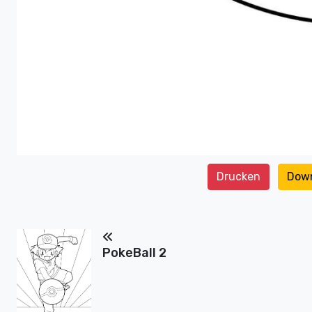
Drucken
Dow
PokeBall 2