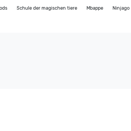
ods
Schule der magischen tiere
Mbappe
Ninjago