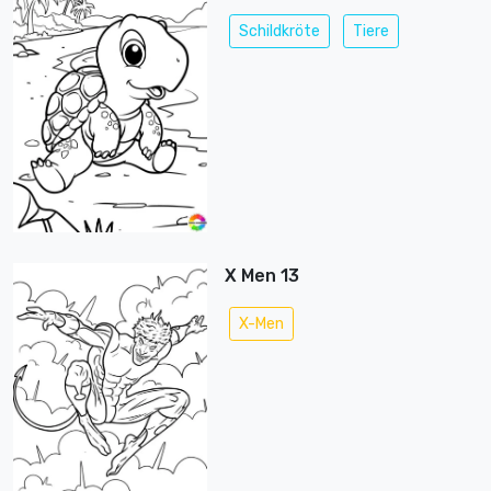
Schildkröte
Tiere
X Men 13
X-Men