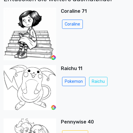
Coraline 71
Coraline
Raichu 11
Pokemon
Raichu
Pennywise 40