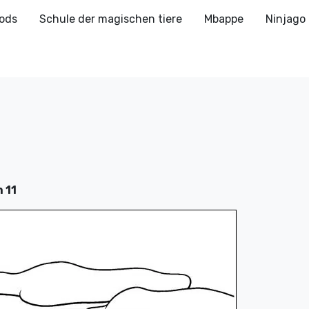
ods
Schule der magischen tiere
Mbappe
Ninjago
 11