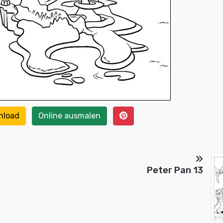
nload
Online ausmalen
Peter Pan 13