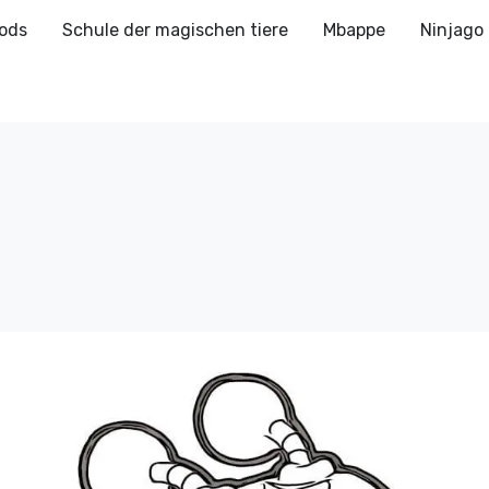
ods
Schule der magischen tiere
Mbappe
Ninjago