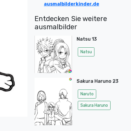
ausmalbilderkinder.de
Entdecken Sie weitere
ausmalbilder
Natsu 13
Natsu
Sakura Haruno 23
Naruto
Sakura Haruno