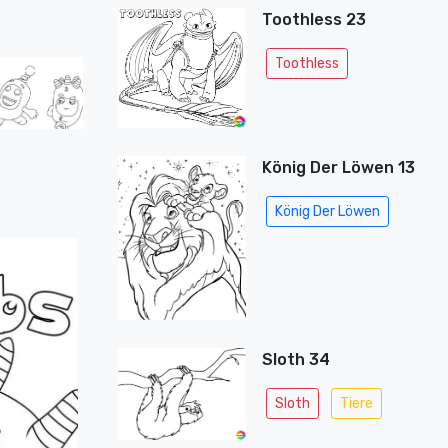
Toothless 23
Toothless
König Der Löwen 13
König Der Löwen
Sloth 34
Sloth
Tiere