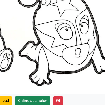
nload
Online ausmalen