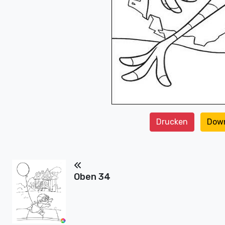
Drucken
Dow
Oben 34