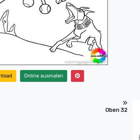
nload
Online ausmalen
Oben 32