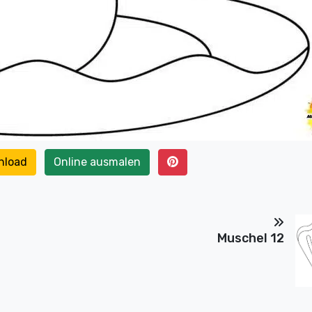
nload
Online ausmalen
Muschel 12