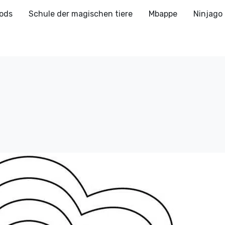
ods
Schule der magischen tiere
Mbappe
Ninjago