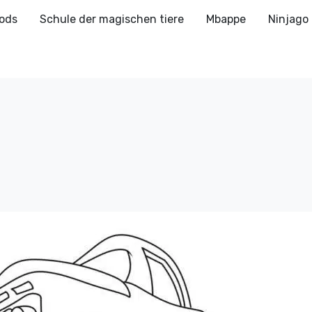
ods
Schule der magischen tiere
Mbappe
Ninjago