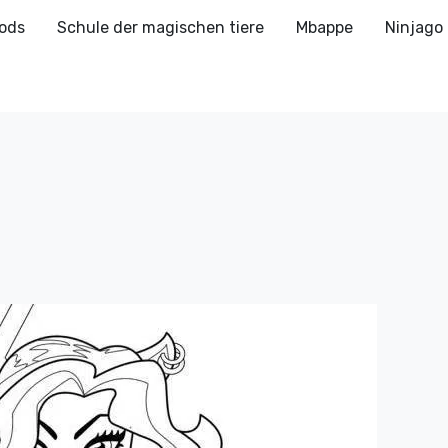
ods
Schule der magischen tiere
Mbappe
Ninjago