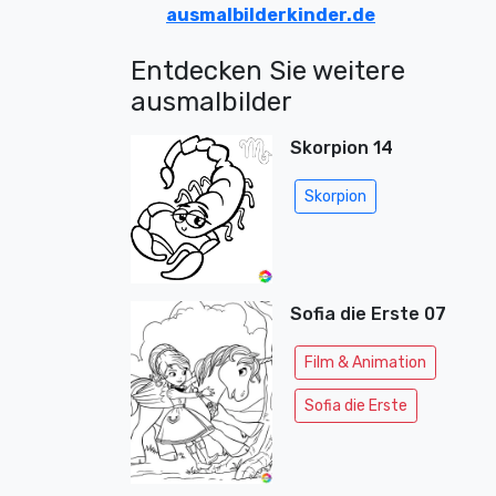
ausmalbilderkinder.de
Entdecken Sie weitere
ausmalbilder
Skorpion 14
Skorpion
Sofia die Erste 07
Film & Animation
Sofia die Erste