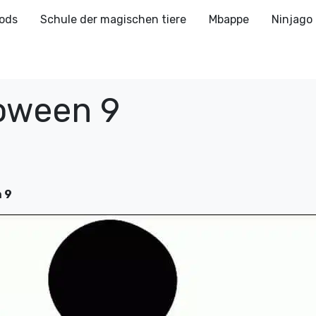
ods
Schule der magischen tiere
Mbappe
Ninjago
oween 9
 9