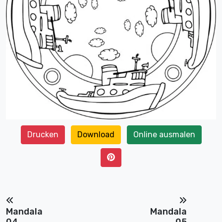
Drucken
Download
Online ausmalen
Mandala
Mandala