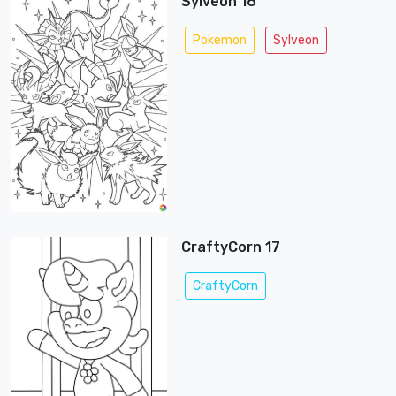
Sylveon 16
Pokemon
Sylveon
CraftyCorn 17
CraftyCorn