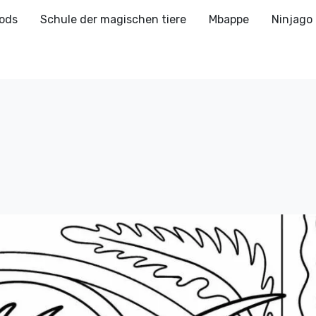
ods
Schule der magischen tiere
Mbappe
Ninjago