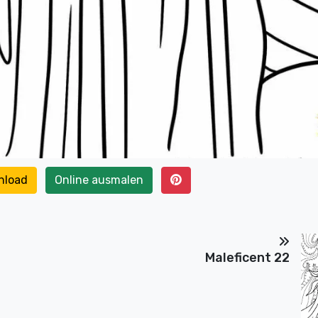
nload
Online ausmalen
Maleficent 22