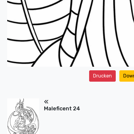
Drucken
Dow
Maleficent 24