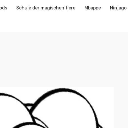
ods
Schule der magischen tiere
Mbappe
Ninjago