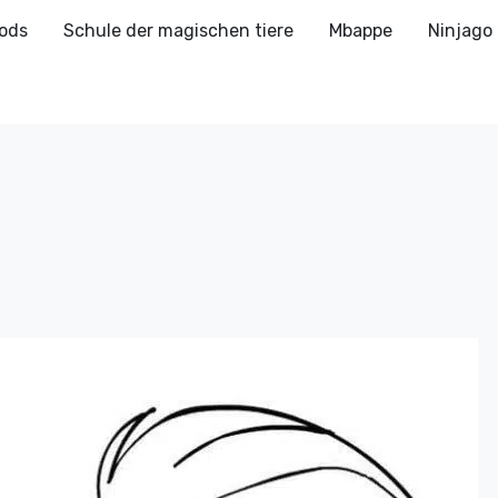
ods
Schule der magischen tiere
Mbappe
Ninjago