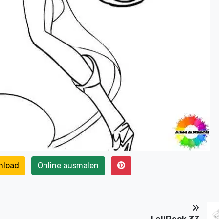
nload
Online ausmalen