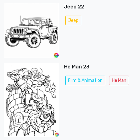
Jeep 22
Jeep
He Man 23
Film & Animation
He Man