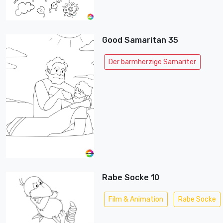
Good Samaritan 35
Der barmherzige Samariter
Rabe Socke 10
Film & Animation
Rabe Socke