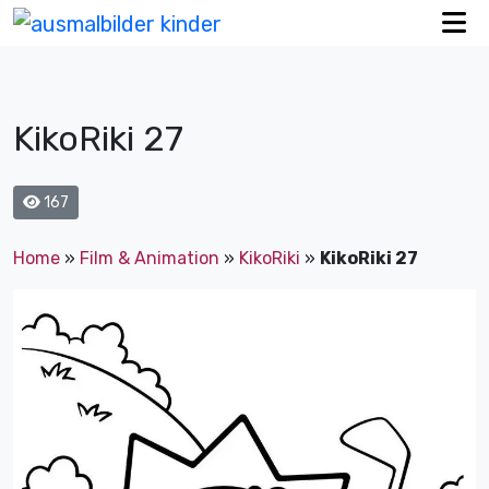
KikoRiki 27
167
Home
»
Film & Animation
»
KikoRiki
»
KikoRiki 27