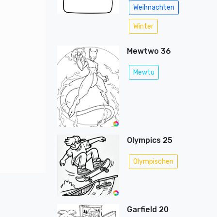
Weihnachten
Winter
Mewtwo 36
Mewtu
Olympics 25
Olympischen
Garfield 20