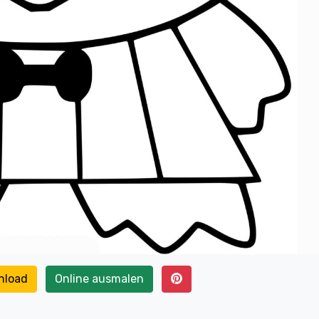
nload
Online ausmalen