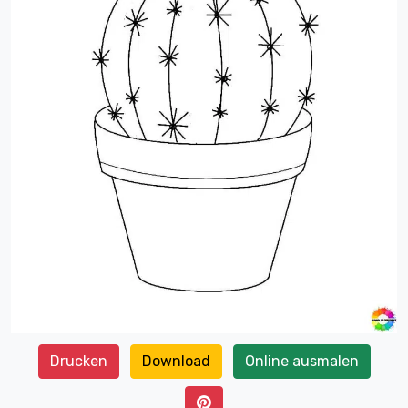
Drucken
Download
Online ausmalen