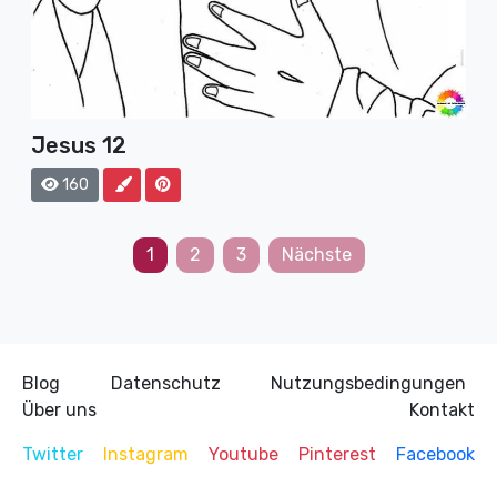
Jesus 12
160
Seitennummerierung
1
2
3
Nächste
der
Beiträge
Blog
Datenschutz
Nutzungsbedingungen
Über uns
Kontakt
Twitter
Instagram
Youtube
Pinterest
Facebook