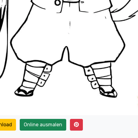
nload
Online ausmalen