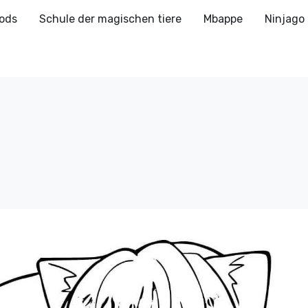
ods
Schule der magischen tiere
Mbappe
Ninjago