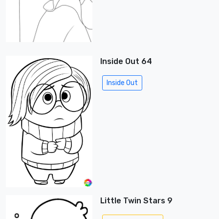
Inside Out 64
Inside Out
Little Twin Stars 9