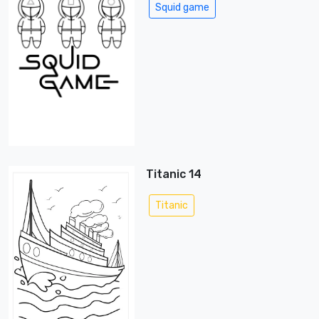
Squid game
Titanic 14
Titanic