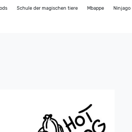
ods
Schule der magischen tiere
Mbappe
Ninjago