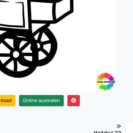
nload
Online ausmalen