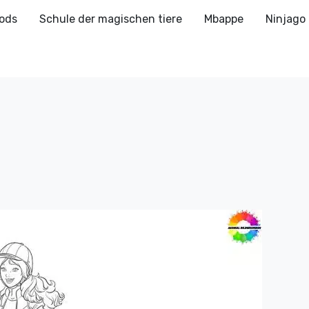
ods
Schule der magischen tiere
Mbappe
Ninjago