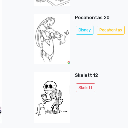
Pocahontas 20
Disney
Pocahontas
Skelett 12
Skelett