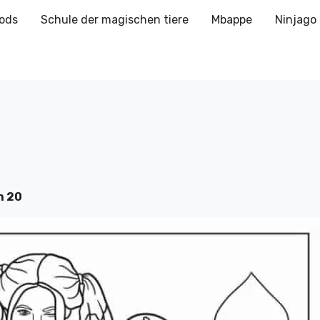
ods
Schule der magischen tiere
Mbappe
Ninjago
n 20