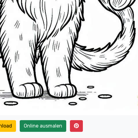
nload
Online ausmalen