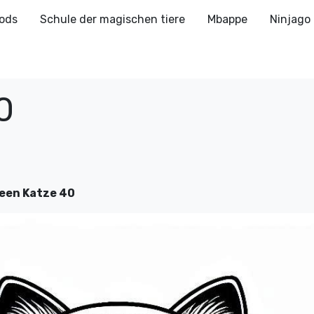
ods
Schule der magischen tiere
Mbappe
Ninjago
0
een Katze 40