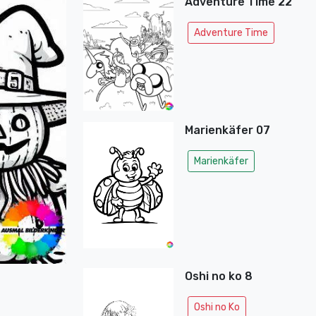
Adventure Time 22
Adventure Time
Marienkäfer 07
Marienkäfer
Oshi no ko 8
Oshi no Ko