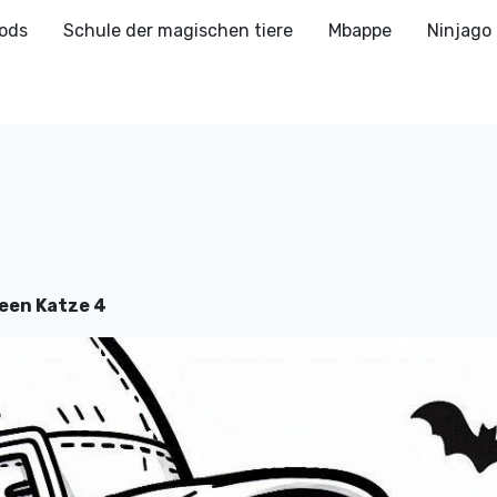
ods
Schule der magischen tiere
Mbappe
Ninjago
een Katze 4