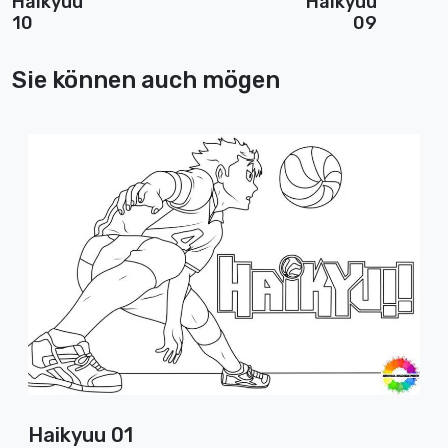
Haikyuu
Haikyuu
10
09
Sie können auch mögen
Haikyuu 01