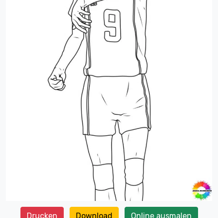
Drucken
Download
Online ausmalen