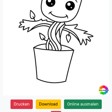
Drucken
Download
Online ausmalen