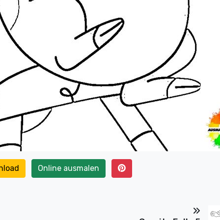
nload
Online ausmalen