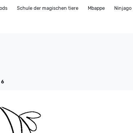
ods
Schule der magischen tiere
Mbappe
Ninjago
 6