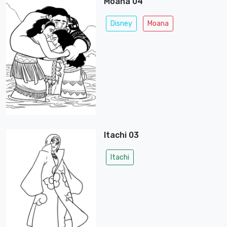
Moana 04
Disney
Moana
Itachi 03
Itachi