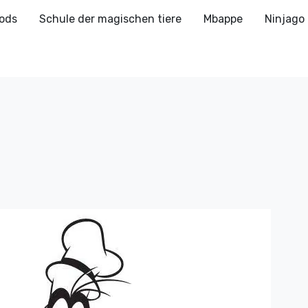
ods
Schule der magischen tiere
Mbappe
Ninjago