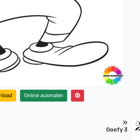
nload
Online ausmalen
Goofy 3