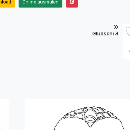
nload
Online ausmalen
Glubschi 3