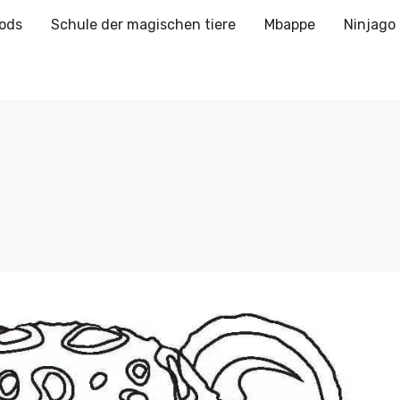
ods
Schule der magischen tiere
Mbappe
Ninjago