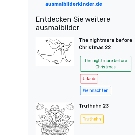
ausmalbilderkinder.de
Entdecken Sie weitere
ausmalbilder
The nightmare before
Christmas 22
The nightmare before
Christmas
Urlaub
Weihnachten
Truthahn 23
Truthahn