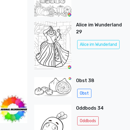
Alice im Wunderland
29
Alice im Wunderland
Obst 38
Obst
Oddbods 34
Oddbods