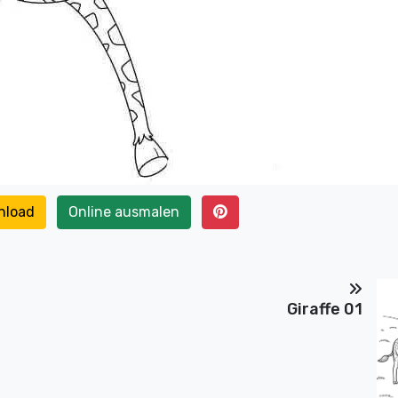
nload
Online ausmalen
Giraffe 01