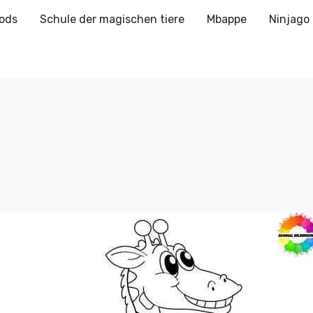
ods
Schule der magischen tiere
Mbappe
Ninjago