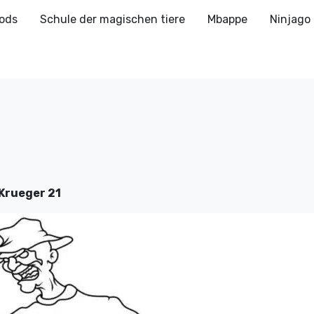
ods
Schule der magischen tiere
Mbappe
Ninjago
Krueger 21