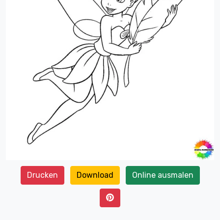
Drucken
Download
Online ausmalen