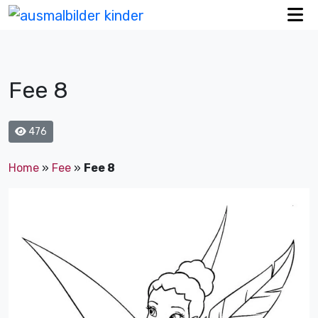
Fee 8
476
Home
»
Fee
»
Fee 8