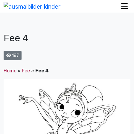
Fee 4
187
Home
»
Fee
»
Fee 4