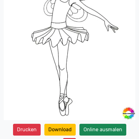
Drucken
Download
Online ausmalen