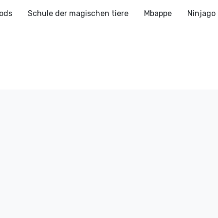
ods
Schule der magischen tiere
Mbappe
Ninjago