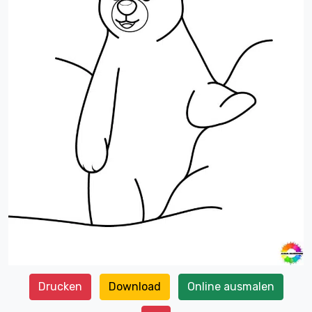
Drucken
Download
Online ausmalen